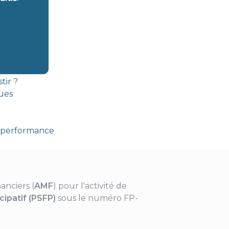
es
tir ?
ques
e performance
anciers (
AMF
) pour l'activité de
ipatif (PSFP)
sous le numéro FP-