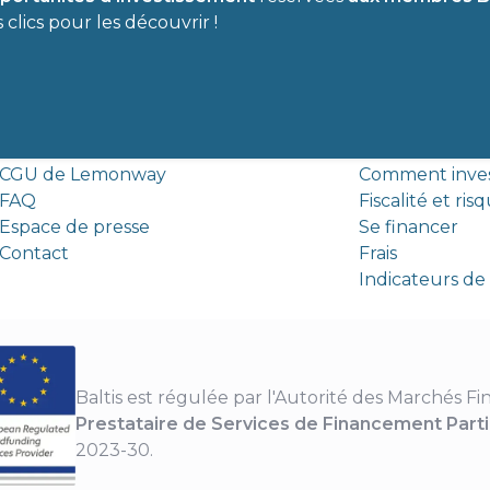
clics pour les découvrir !
Liens utiles
CGU
Mentions légal
CGU de Lemonway
Comment inves
FAQ
Fiscalité et ris
Espace de presse
Se financer
Contact
Frais
Indicateurs d
Baltis est régulée par l'Autorité des Marchés Fin
Prestataire de Services de Financement Partic
2023-30.