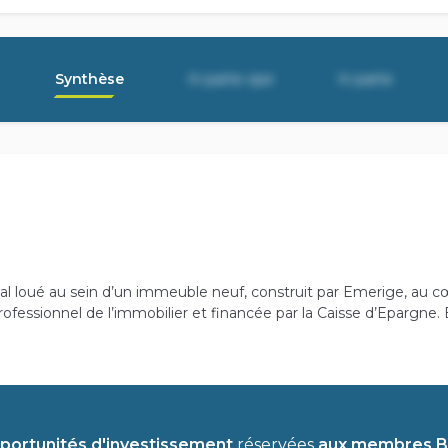
Synthèse
In parte ope
In parte
al loué au sein d’un immeuble neuf, construit par Emerige, au
fessionnel de l’immobilier et financée par la Caisse d’Epargne. 
portunités d'investissement
réservées
aux membres Ba