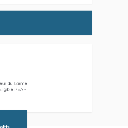
 cœur du 12ème
Eligible PEA -
ltis
.