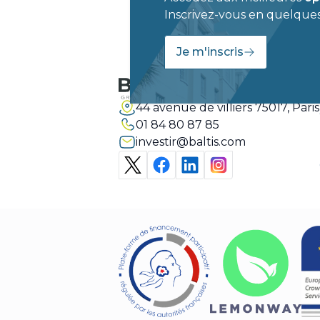
Inscrivez-vous en quelques 
Je m'inscris
44 avenue de villiers 75017, Paris
01 84 80 87 85
investir@baltis.com