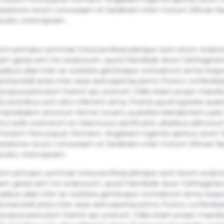
speratione rerum concessam et Sardiniam inter motum Africae fr
sito, interceptam.
uod in principio summae totius professi plerique sunt rerum script
gesta sint me scripturum, quod Hannibale duce Carthaginie
bus ullae inter se ciuitates gentesque contulerunt arma neque
gnotas belli artes inter sese sed expertas primo Punico confereba
 propius periculum fuerint qui uicerunt. Odiis etiam prope maiori
 uictoribus uicti ultro inferrent arma, Poenis quod superbe aua
 Hannibalem annorum ferme nouem, pueriliter blandientem patri 
o bello exercitum eo traiecturus sacrificaret, altaribus admotum 
stem fore populo Romano. Angebant ingentis spiritus uirum Sic
speratione rerum concessam et Sardiniam inter motum Africae fr
sito, interceptam.
uod in principio summae totius professi plerique sunt rerum script
gesta sint me scripturum, quod Hannibale duce Carthaginie
bus ullae inter se ciuitates gentesque contulerunt arma neque
gnotas belli artes inter sese sed expertas primo Punico confereba
 propius periculum fuerint qui uicerunt. Odiis etiam prope maiori