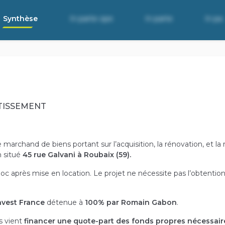
Synthèse
In parte ope
In parte
In pa
TISSEMENT
e marchand de biens portant sur l’acquisition, la rénovation, et la
 situé
45 rue Galvani à Roubaix (59).
 après mise en location. Le projet ne nécessite pas l’obtention
nvest France
détenue à
100% par Romain Gabon
.
is vient
financer une quote-part des fonds propres nécessaires