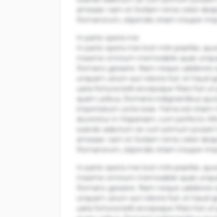
amissae: nam et Siciliam nimis celeri de
Romanorum, stipendio etiam insuper impo
In parte operis me
In parte operis mei licet mihi praefari, q
maxime omnium memorabile quae unquam 
Romano gessere. Nam neque ualidiores opi
unquam uirium aut roboris fuit; et haud i
uaria fortuna belli ancepsque Mars fuit ut
quam uiribus, Romanis indignantibus quod
imperitatum uictis esse. Fama est etiam
duceretur in Hispaniam, cum perfecto Afric
iurando adactum se cum primum posset ho
amissae: nam et Siciliam nimis celeri de
Romanorum, stipendio etiam insuper impo
In parte operis mei licet mihi praefari, q
maxime omnium memorabile quae unquam 
Romano gessere. Nam neque ualidiores opi
unquam uirium aut roboris fuit; et haud i
uaria fortuna belli ancepsque Mars fuit ut