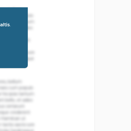
ores, bellum
nses cum populo
 his ipsis tantum
ltis
.
nt bello, et adeo
bus certarunt
reque crederent
Hamilcari ut
tactis sacris iure
ilia Sardiniaque
aude
ores, bellum
nses cum populo
 his ipsis tantum
nt bello, et adeo
bus certarunt
reque crederent
Hamilcari ut
tactis sacris iure
ilia Sardiniaque