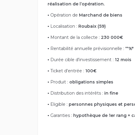
réalisation de l’opération.
▪
Opération de
Marchand de biens
▪
Localisation :
Roubaix (59)
▪
Montant de la collecte :
230 000
€
▪
Rentabilité annuelle prévisionnelle : **
%*
▪
Durée cible d'investissement :
12 mois
▪
Ticket d'entrée :
100
€
▪
Produit :
obligations simples
▪
Distribution des intérêts :
in fine
▪
Eligible :
personnes physiques et per
▪
Garanties :
hypothèque de 1
er
rang + c