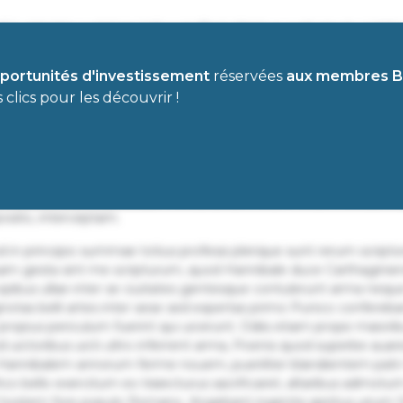
uod in principio summae totius professi plerique sunt rerum script
gesta sint me scripturum, quod Hannibale duce Carthaginie
bus ullae inter se ciuitates gentesque contulerunt arma neque
portunités d'investissement
réservées
aux membres Ba
gnotas belli artes inter sese sed expertas primo Punico confereba
clics pour les découvrir !
 propius periculum fuerint qui uicerunt. Odiis etiam prope maiori
 uictoribus uicti ultro inferrent arma, Poenis quod superbe aua
 Hannibalem annorum ferme nouem, pueriliter blandientem patri 
o bello exercitum eo traiecturus sacrificaret, altaribus admotum 
stem fore populo Romano. Angebant ingentis spiritus uirum Sic
speratione rerum concessam et Sardiniam inter motum Africae fr
sito, interceptam.
uod in principio summae totius professi plerique sunt rerum script
gesta sint me scripturum, quod Hannibale duce Carthaginie
bus ullae inter se ciuitates gentesque contulerunt arma neque
gnotas belli artes inter sese sed expertas primo Punico confereba
 propius periculum fuerint qui uicerunt. Odiis etiam prope maiori
 uictoribus uicti ultro inferrent arma, Poenis quod superbe aua
 Hannibalem annorum ferme nouem, pueriliter blandientem patri 
o bello exercitum eo traiecturus sacrificaret, altaribus admotum 
stem fore populo Romano. Angebant ingentis spiritus uirum Sic