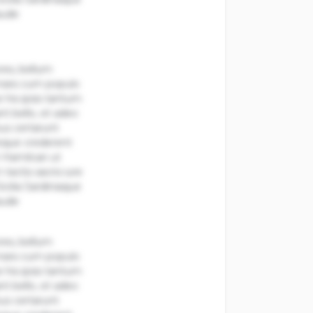
aude
ores, bellum
nses cum populo
 his ipsis tantum
nt bello, et adeo
bus certarunt
reque crederent
Hamilcari ut
tactis sacris iure
ilia Sardiniaque
aude
ores, bellum
nses cum populo
 his ipsis tantum
nt bello, et adeo
bus certarunt