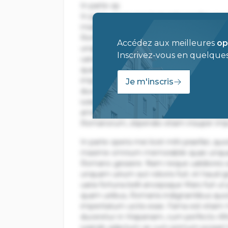
In parte op
In parte operis mei licet mihi praefari, q
maxime omnium memorabile quae unquam 
Romano gessere. Nam neque ualidiores opi
Accédez aux meilleures
op
unquam uirium aut roboris fuit; et haud i
Inscrivez-vous en quelques 
uaria fortuna belli ancepsque Mars fuit ut
quam uiribus, Romanis indignantibus quod
imperitatum uictis esse. Fama est etiam
Je m'inscris
duceretur in Hispaniam, cum perfecto Afric
iurando adactum se cum primum posset ho
amissae: nam et Siciliam nimis celeri de
Romanorum, stipendio etiam insuper impo
In parte operis mei licet mihi praefari, q
maxime omnium memorabile quae unquam 
Romano gessere. Nam neque ualidiores opi
unquam uirium aut roboris fuit; et haud i
uaria fortuna belli ancepsque Mars fuit ut
quam uiribus, Romanis indignantibus quod
imperitatum uictis esse. Fama est etiam
duceretur in Hispaniam, cum perfecto Afric
iurando adactum se cum primum posset ho